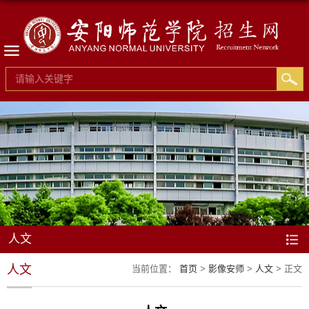
人文
人文
当前位置：
首页
>
影像安师
>
人文
> 正文