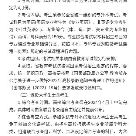
1.考试时间。2024年全省统一普通专升本文化课考试时间
定为4月份。
2.考试内容。考生须参加全省统一组织的专升本考试。考
试科目为英语(英语专业考生为《专业英语》，非英语专业考生
为《公共英语》)、专业综合（体、音、舞、美专业为专业加
试）两科，每科满分为150分。专业综合考试以本科招生专业的
专业课或专业基础课分类，按照《本、专科专业对照及考试课
程一览表》规定的考试课程进行命题。
3.考试组织。考试相关事项由省教育考试院另行安排。
4.录取。省教育考试院按照国家考试招生规定的程序、要
求，统一组织录取。高校要按照《国家邮政局办公室 教育部办
公厅关于进一步做好2022年高校录取通知书寄递工作的通知》
（国邮办发〔2022〕19号）要求发放录取通知书。
（二）退役大学生士兵考生
1.综合考查时间。高校综合考查须在2024年4月上中旬完
成。具体时间由各联合考查组自主确定并提前公布。
2.综合考查方式。参加免试专升本的退役大学生士兵考生
免于参加文化课考试，由招生高校根据招生专业所属学科大
类，组建联合考查组，科学、合理设定综合考查的科目、内容