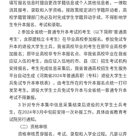
填写报名信息时擅自更改学籍信息或个人其他信息者，一律取
消其报考、录取和入学资格。按政策规定进行学籍异动者，高
校学籍管理部门务必及时完成学生学籍异动手续，不得影响学
生专升本报名、考试和录取。
2.参加全省统一普通专升本考试的考生（以下简称“普通类
考生”，含原建档立卡考生）在毕业高校参加报名。参加免试专
升本的退役大学生士兵，我省高校毕业的考生在原毕业高校参
加报名；原毕业高校非专升本报名点、非我省高校毕业在我省
应征入伍的考生，由应征入伍地的市、县（区）招生考试机构
安排报名。考生完成信息采集后，我省普通高校招生考生服务
平台自动生成《河南省2024年普通高职（专科）退役大学生士
兵免试专升本审核表》，由考生所在的专升本报名点统一打印
发至考生。退役大学生士兵免试专升本与全省统一普通专升本
考试不得兼报。
3.针对专升本集中信息采集结束后退役的大学生士兵考
生，在2024年3月中旬前安排一次补报工作。具体由省教育考
试院另行通知。
（二）资格审核
资格审核贯穿报名、考试、录取和入学全过程。凡是以弄