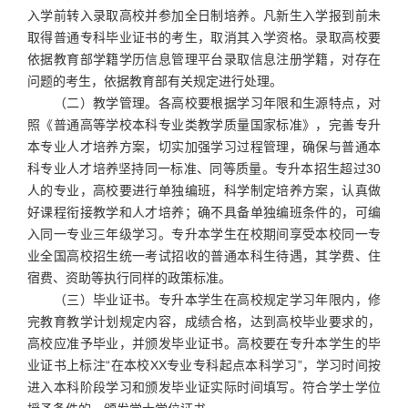
入学前转入录取高校并参加全日制培养。凡新生入学报到前未
取得普通专科毕业证书的考生，取消其入学资格。录取高校要
依据教育部学籍学历信息管理平台录取信息注册学籍，对存在
问题的考生，依据教育部有关规定进行处理。
（二）教学管理。各高校要根据学习年限和生源特点，对
照《普通高等学校本科专业类教学质量国家标准》，完善专升
本专业人才培养方案，切实加强学习过程管理，确保与普通本
科专业人才培养坚持同一标准、同等质量。专升本招生超过30
人的专业，高校要进行单独编班，科学制定培养方案，认真做
好课程衔接教学和人才培养；确不具备单独编班条件的，可编
入同一专业三年级学习。专升本学生在校期间享受本校同一专
业全国高校招生统一考试招收的普通本科生待遇，其学费、住
宿费、资助等执行同样的政策标准。
（三）毕业证书。专升本学生在高校规定学习年限内，修
完教育教学计划规定内容，成绩合格，达到高校毕业要求的，
高校应准予毕业，并颁发毕业证书。高校要在专升本学生的毕
业证书上标注“在本校XX专业专科起点本科学习”，学习时间按
进入本科阶段学习和颁发毕业证实际时间填写。符合学士学位