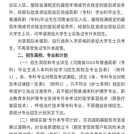
应征入伍，服现役满规定的最低年限或符合规定的提前退役条
件，经部队批准退出现役后完成高职（专科）学业的毕业生；
普通高职（专科)毕业生在河南省应征入伍，服现役满规定的最
低年限或符合规定的提前退役条件，经部队批准退出现役后的
大学生士兵，可申请退役大学生士兵免试专升本招生。
对录取后未报到、自行放弃入学资格的退役大学生士兵考
生，不再享受免试专升本政策。
二、招生高校、专业和计划
（一）招生高校和专业详见《河南省2024年普通高职（专
科）毕业生进入本科阶段学习招生高校及专业总表》（附件
1）。本、专科专业对照及考试课程，详见《本、专科专业对照
及考试课程一览表》（附件2）。凡不符合《护士条例》规定的
申请护士执业注册条件，且不能对照普通本科护理学专业、职
业教育本科护理专业安排专升本考试的医学美容技术（原医疗
美容技术）、呼吸治疗技术等专科专业，不得擅自安排招生。
高校分专业招生计划另文下达。
（二）继续实施“专升本专项计划”。在巩固拓展脱贫攻坚成
果过渡期内，对全省原建档立卡（脱贫享受政策户和风险未消