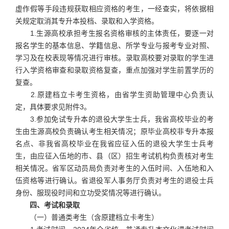
虚作假等手段违规获取相应资格的考生，一经查实，将依据相
关规定取消其专升本投档、录取和入学资格。
1.生源高校承担考生报名资格审核的主体责任，要逐一对
报名学生的基本信息、学籍信息、所学专业与报考专业对照、
学习及在校表现等情况进行审核。录取高校要对录取的学生进
行入学资格审查和录取资格复查，重点加强对学生前置学历的
复查。
2.原建档立卡考生资格，由省学生资助管理中心负责认
定，具体要求见附件3。
3.参加免试专升本的退役大学生士兵，我省高校毕业的考
生由生源高校负责确认考生相关情况；原毕业高校非专升本报
名点、非我省高校毕业在我省应征入伍的退役大学生士兵考
生，由应征入伍地的市、县（区）招生考试机构负责核对考生
相关情况。省军区动员局负责对考生的入伍时间、入伍地和入
伍资格等进行确认。省退役军人事务厅负责对考生的退役士兵
身份、服现役时间和立功受奖情况等进行确认。
四、考试和录取
（一）普通类考生（含原建档立卡考生）