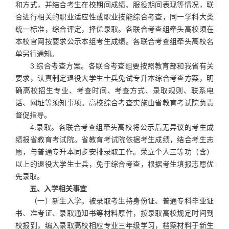
和方式，并结合考生在校期间成绩、服役期间表现等情况，联
合进行相关的职业适应性或职业技能综合考查，同一学科大类
统一标准，综合评定，择优录取。各联合考查组牵头高校须在
本校官网按要求公示本组考生成绩。各联合考查组牵头高校名
单另行通知。
3.综合考查方案。各联合考查组要按照教育部和我省有关
要求，认真制定退役大学生士兵免试专升本综合考查方案，明
确高校招生专业、考查时间、考查方式、录取规则、联系电
话、网址等须知事项。高校综合考查实施由省教育考试院负责
督促指导。
4.录取。各联合考查组牵头高校将公示后无异议的考生成
绩报省教育考试院。省教育考试院依据考生成绩，结合考生志
愿，与普通专升本同步安排录取工作。荣立个人三等功（含）
以上的退役大学生士兵，免于综合考查，根据考生填报志愿优
先录取。
五、入学相关事宜
（一）新生入学。被录取考生持身份证、普通专科毕业证
书、准考证、录取通知书等材料原件，按录取高校规定时间到
校报到，编入录取高校相应专业三年级学习，档案材料于新生