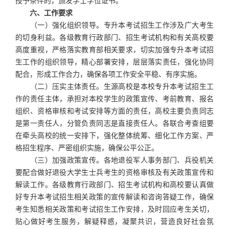
授予条件的，颁发学士学位证书。
六、工作要求
（一）强化组织领导。专升本考试招生工作涉及广大考生
的切身利益。各级教育行政部门、招生考试机构和有关高校要
高度重视，严格落实教育部相关要求，切实加强专升本考试招
生工作的组织领导，精心部署安排，层层落实责任，强化协同
配合，形成工作合力，确保各项工作安全平稳、有序实施。
（二）压实主体责任。生源高校是本校专升本考试招生工
作的责任主体，承担对本校学生的政策宣传、考前教育、报名
组织、资格审核和考试安排等方面的责任，高校主要负责同志
是第一责任人，分管负责同志是直接责任人。各联合考查组要
在牵头高校的统一安排下，强化整体统筹、细化工作方案、严
格招生程序、严密组织实施，确保公平公正。
（三）加强政策宣传。各地退役军人事务部门、兵役机关
要配合做好退役大学生士兵考生的资格审核及有关政策宣传和
解读工作。各级教育行政部门、招生考试机构和高校要认真做
好专升本考试招生相关政策的宣传解读和咨询答疑工作，确保
考生知悉相关政策和考试招生工作安排，及时回应考生关切，
贴心做好考生服务，解疑释惑，凝聚共识，营造良好社会氛