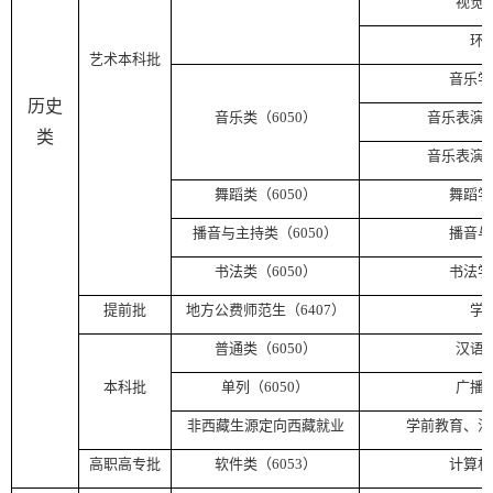
视觉
环
艺术本科批
音乐学
历史
音乐类（
6050
）
音乐表演
类
音乐表演
舞蹈类（
6050
）
舞蹈学
播音与主持类（
6050
）
播音与
书法类（
6050
）
书法学
提前批
地方公费师范生（
6407
）
学
普通类（
6050
）
汉语
本科批
单列（
6050
）
广播
非西藏生源定向西藏就业
学前教育、汉
高职高专批
软件类（
6053
）
计算机