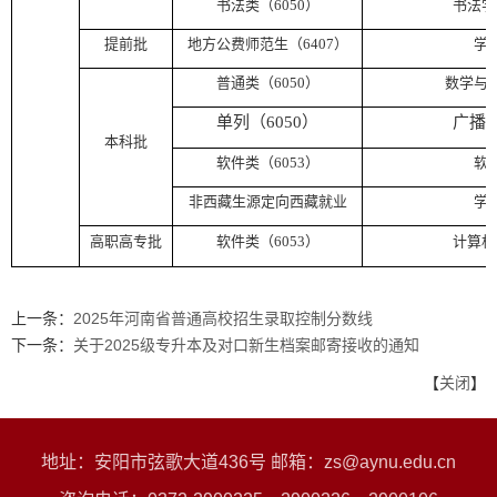
书法类（
6050
）
书法学
提前批
地方公费师范生（
6407
）
学
普通类（
6050
）
数学与
单列（
6050
）
广播
本科批
软件类（
6053
）
软
非西藏生源定向西藏就业
学
高职高专批
软件类（
6053
）
计算机
上一条：
2025年河南省普通高校招生录取控制分数线
下一条：
关于2025级专升本及对口新生档案邮寄接收的通知
【
关闭
】
地址：安阳市弦歌大道436号 邮箱：zs@aynu.edu.cn