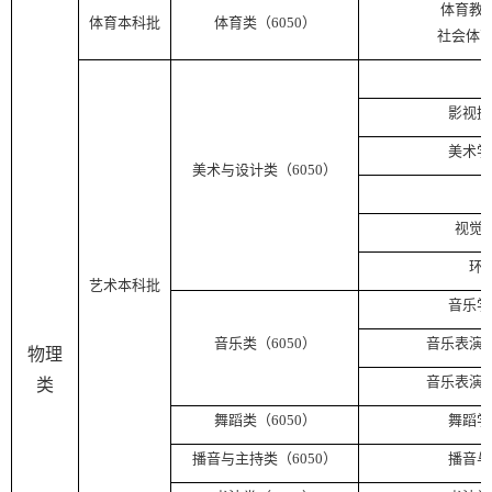
体育教
体育本科批
体育类（
6050
）
社会体
影视摄
美术学
美术与设计类（
6050
）
视觉
环
艺术本科批
音乐学
音乐类（
6050
）
音乐表演
物理
音乐表演
类
舞蹈类（
6050
）
舞蹈学
播音与主持类（
6050
）
播音与