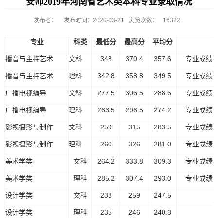
安师2019年河南省艺术类本科专业录取情况
发布者：
发布时间：2020-03-21
浏览次数：
16322
专业
科类
最低分
最高分
平均分
播音与主持艺术
文科
348
370.4
357.6
专业成绩6
播音与主持艺术
理科
342.8
358.8
349.5
专业成绩6
广播电视编导
文科
277.5
306.5
288.6
专业成绩5
广播电视编导
理科
263.5
296.5
274.2
专业成绩5
影视摄影与制作
文科
259
315
283.5
专业成绩5
影视摄影与制作
理科
260
326
281.0
专业成绩5
美术学类
文科
264.2
333.8
309.3
专业成绩6
美术学类
理科
285.2
307.4
293.0
专业成绩6
设计学类
文科
238
259
247.5
设计学类
理科
235
246
240.3