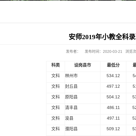
安师2019年小教全科
发布者：
发布时间：2020-03-21
浏览
科类
设岗县市
最低分
文科
林州市
534.12
5
文科
封丘县
497.12
5
文科
原阳县
504.12
5
文科
清丰县
486.11
5
文科
浚县
497.11
5
文科
濮阳县
509.12
5