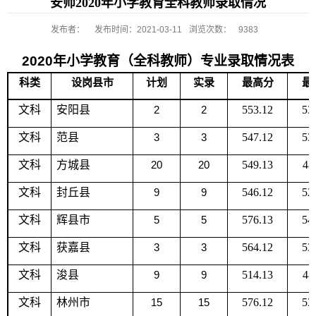
安师2020年小学教育全科教师录取情况
发布者：
发布时间：2021-03-11
浏览次数：
9383
2020
年小学教育（全科教师）专业录取情况表
科类
设岗县市
计划
实录
最高分
最
文科
安阳县
2
2
553.12
53
文科
范县
3
3
547.12
53
文科
方城县
20
20
549.13
48
文科
封丘县
9
9
546.12
52
文科
辉县市
5
5
576.13
54
文科
获嘉县
3
3
564.12
53
文科
浚县
9
9
514.13
48
文科
林州市
15
15
576.12
53