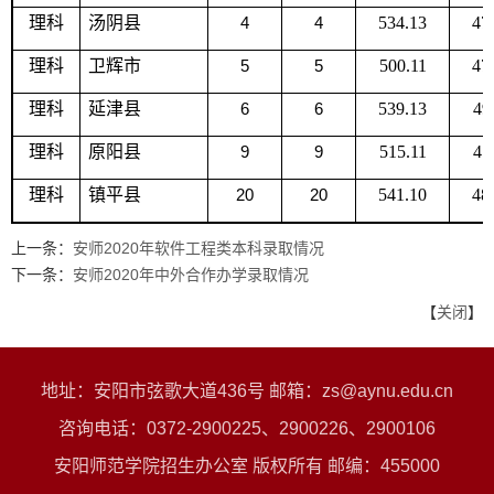
理科
汤阴县
4
4
534.13
47
理科
卫辉市
5
5
500.11
47
理科
延津县
6
6
539.13
49
理科
原阳县
9
9
515.11
47
理科
镇平县
20
20
541.10
48
上一条：
安师2020年软件工程类本科录取情况
下一条：
安师2020年中外合作办学录取情况
【
关闭
】
地址：安阳市弦歌大道436号 邮箱：zs@aynu.edu.cn
咨询电话：0372-2900225、2900226、2900106
安阳师范学院招生办公室 版权所有 邮编：455000