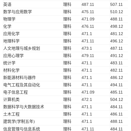
英语
理科
487.11
507.11
数学与应用数学
理科
475.11
510.12
物理学
理科
471.09
488.11
化学
理科
476.11
498.12
应用化学
理科
471.1
481.12
地理科学
理科
471.11
496.12
人文地理与城乡规划
理科
473.1
487.11
应用心理学
理科
479.11
491.12
统计学
理科
471.1
483.11
材料化学
理科
471.1
482.11
新能源材料与器件
理科
471.1
486.12
电气工程及其自动化
理科
471.1
494.11
电子信息工程
理科
471.09
485.11
计算机类
理科
472.1
504.12
数据科学与大数据技术
理科
471.1
484.11
土木工程
理科
471.1
486.11
建筑学
学制五年
理科
471.1
488.11
(
)
信息管理与信息系统
理科
471.11
484.11