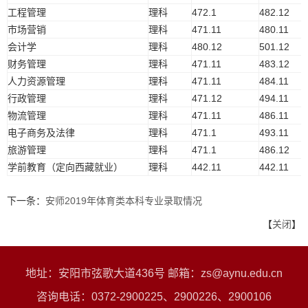
工程管理
理科
472.1
482.12
市场营销
理科
471.11
480.11
会计学
理科
480.12
501.12
财务管理
理科
471.11
483.12
人力资源管理
理科
471.11
484.11
行政管理
理科
471.12
494.11
物流管理
理科
471.11
486.11
电子商务及法律
理科
471.1
493.11
旅游管理
理科
471.1
486.12
学前教育（定向西藏就业）
理科
442.11
442.11
下一条：
安师2019年体育类本科专业录取情况
【
关闭
】
地址：安阳市弦歌大道436号 邮箱：zs@aynu.edu.cn
咨询电话：0372-2900225、2900226、2900106