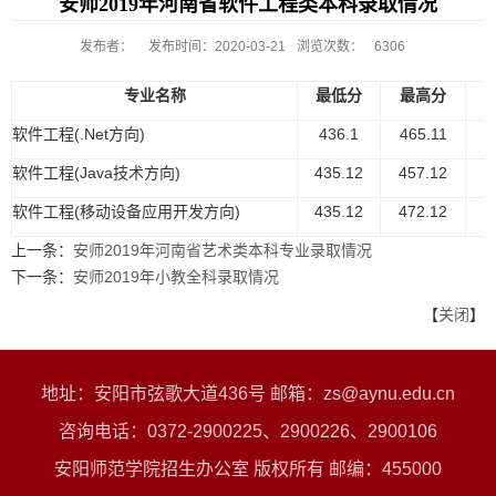
安师2019年河南省软件工程类本科录取情况
发布者：
发布时间：2020-03-21
浏览次数：
6306
专业名称
最低分
最高分
软件工程(.Net方向)
436.1
465.11
4
软件工程(Java技术方向)
435.12
457.12
4
软件工程(移动设备应用开发方向)
435.12
472.12
4
上一条：
安师2019年河南省艺术类本科专业录取情况
下一条：
安师2019年小教全科录取情况
【
关闭
】
地址：安阳市弦歌大道436号 邮箱：zs@aynu.edu.cn
咨询电话：0372-2900225、2900226、2900106
安阳师范学院招生办公室 版权所有 邮编：455000