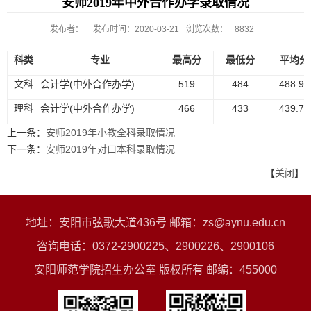
安师2019年中外合作办学录取情况
发布者：
发布时间：2020-03-21
浏览次数：
8832
科类
专业
最高分
最低分
平均分
文科
会计学(中外合作办学)
519
484
488.96
理科
会计学(中外合作办学)
466
433
439.75
上一条：
安师2019年小教全科录取情况
下一条：
安师2019年对口本科录取情况
【
关闭
】
地址：安阳市弦歌大道436号 邮箱：zs@aynu.edu.cn
咨询电话：0372-2900225、2900226、2900106
安阳师范学院招生办公室 版权所有 邮编：455000