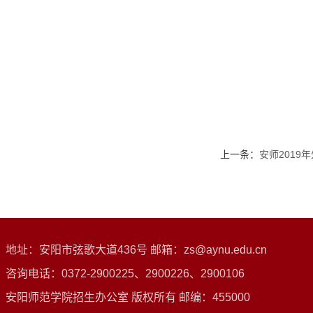
上一条：
安师201
地址：安阳市弦歌大道436号 邮箱：zs@aynu.edu.cn
咨询电话：0372-2900225、2900226、2900106
安阳师范学院招生办公室 版权所有 邮编：455000