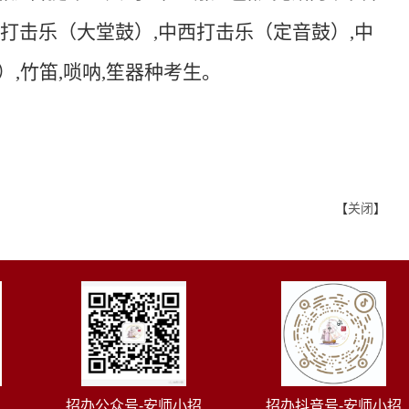
打击乐（大堂鼓）
,
中西打击乐（定音鼓）
,
中
）
,
竹笛
,
唢呐
,
笙器种考生。
【
关闭
】
招办公众号-安师小招
招办抖音号-安师小招