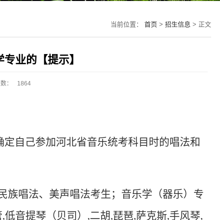
当前位置：
首页
>
招生信息
> 正文
乐学专业的【提示】
次数：
1864
需确定自己参加河北省音乐统考科目时的唱法和
民族唱法、美声唱法考生；音乐学（器乐）专
管
,
低音提琴（贝司）
,
二胡
,
琵琶
,
萨克斯
,
手风琴
,