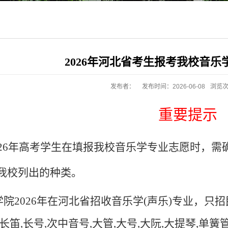
2026年河北省考生报考我校音
发布者：
发布时间：2026-06-08
浏览
重要提示
026年高考学生在填报我校音乐学专业志愿时，
我校列出的种类。
学院
2026
年在河北省招收音乐学
(
声乐
)
专业，只招
长笛
,
长号
,
次中音号
,
大管
,
大号
,
大阮
,
大提琴
,
单簧