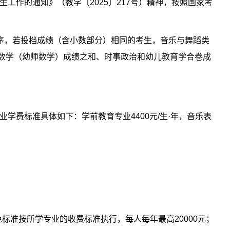
生工作的通知》（教学〔
2025
〕
217
号）精神，按照国家考
序，若投档成绩（含小数部分）相同的考生，音乐与舞蹈类
数学（幼师数学）成绩之和、时事政治和幼儿教育学合卷成
业学费标准具体如下：学前教育专业
4400
元
/
生·年，音乐表
免标准按所学专业的收费标准执行，每人每年最高
20000
元；