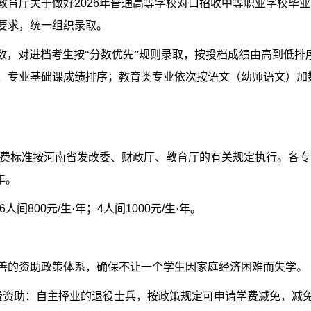
教育厅关于做好
2026
年普通高等学校对口招收中等职业学校毕业
要求，统一组织录取。
数，对进档考生按“分数优先”规则录取，按投档成绩由高到低排
、专业基础课成绩排序；教育类专业依次按语文（幼师语文）加
费标准按河南省发改委、财政厅、教育厅的有关规定执行。各专
年。
6
人间
800
元
/
生·年；
4
人间
1000
元
/
生·年。
善的资助政策体系，确保不让一个学生因家庭经济困难而失学。
费资助：自主择业的退役士兵，按政策规定可申请学费减免，减