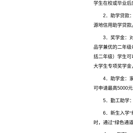
学生在校或毕业后
2
．助学贷款
源地信用助学贷款
3
．奖学金：
品学兼优的二年级
括二年级）学生可
大学生专项奖学金
4
．助学金：
可申请最高
5000
元
5
．勤工助学
6
．新生入学
时，通过“绿色通