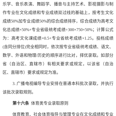
乐学、音乐表演、舞蹈学、播音与主持艺术、影视摄影与制
作专业在文化成绩和专业成绩双过线的基础上，按考生文化
成绩
50%
加专业成绩
50%
的综合成绩排序，综合成绩为高考文
化总成绩×
50%+
专业省级统考成绩÷
300
×
750
×
50%
；计算公式
为：高考文化课成绩
×0.5+
专业省统考成绩
×1.25
。投档成绩
(
含同分排位
)
完全相同时，
依次按专业省级统考成绩、语文、
数学、外语和物理
/
历史的顺序进行比对，择优录取。如部分
省（自治区、直辖市）有相关要求或规定，以该省（自治
区、直辖市）要求或规定为准。
3.
广播电视编导专业安排在普通本科批次录取，并执行
该批次录取规则。
第十六条
体育类专业录取原则
体育教育、社会体育指导与管理专业在文化成绩和专业