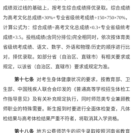
成绩双过线的基础上，按考生综合成绩择优录取。综合成绩
为高考文化总成绩×
30%+
专业省级统考成绩÷
150
×
750
×
70%
，
计算公式为：综合成绩
=
高考文化总成绩×
0.3+
专业省级统考
成绩×
3.5
。投档成绩
(
含同分排位
)
完全相同时，依次按体育类
省级统考成绩、语文、数学、外语和物理
/
历史的顺序进行比
对，择优录取。如部分省（自治区、直辖市）有相关要求或
规定，以该省（自治区、直辖市）要求或规定为准。
第十七条
对考生身体健康状况的要求，按教育部、卫
生部、中国残疾人联合会印发的《普通高等学校招生体检工
作指导意见》及有关补充规定执行，同时师范类专业兼顾教
师职业的特殊需要。新生报到时要进行全面体检复查，凡体
检结果与高考体检结果严重不符者，将取消其入学资格。
第十八条
地方公费师范生的招生录取按照河南省教育