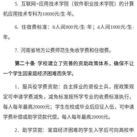
5.
互联网
+
应用技术学院（软件职业技术学院）的计算
机应用技术专科为
10000
元
/
生
·
年。
6.
住宿费标准：
6
人间
800
元
/
生
·
年；
4
人间
1000
元
/
生
·
年。
7.
河南省地方公费师范生免收学费和住宿费。
第二十条
学校建立了完善的资助政策体系，确保不让
一个学生因家庭经济困难而失学。
1
．服兵役学费资助：自主择业的退役士兵，按政策规
定可申请学费减免，减免标准按所学专业的收费标准执行，
每人每年最高
20000
元；学生在校或毕业后应征入伍，可申请
学费补偿或助学贷款代偿，每人每年最高
20000
元。
2
．助学贷款：家庭经济困难的学生入学后可向高校申