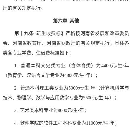
厅的有关规定执行。
第六章 其他
第十九条
新生收费标准严格按河南省发展和改革委员
会、河南省教育厅、河南省财政厅的有关规定执行，具体各
类各专业学费、住宿费标准如下：
1.
普通本科文史类专业（含体育类）为
4400
元
/
生
·
年
（教育学、汉语言文学专业为
4800
元
/
生
·
年）；
2.
普通本科理工类专业为
5000
元
/
生
·
年（计算机科学与
技术、物理学、数学与应用数学专业为
5500
元
/
生
·
年）；
3.
艺术类本科专业为
8000
元
/
生
·
年；
4.
软件学院的软件工程本科专业为
11000
元
/
生
·
年；