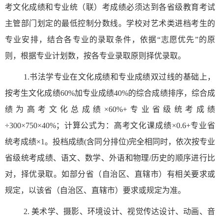
考文化成绩和专业统（联）考成绩必须达到各省级教育考试
主管部门划定的最低控制分数线。学校对艺术类进档考生的
专业安排，结合各专业的录取条件，依据“志愿优先”的原
则，根据专业计划数，按各专业录取原则择优录取。
1.
书法学专业在文化成绩和专业成绩双过线的基础上，
按考生文化成绩
60%
加专业成绩
40%
的综合成绩排序，综合成
绩为高考文化总成绩×
60%+
专业省级统考成绩
÷
300
×
750
×
40%
；计算公式为：高考文化课成绩
×0.6+
专业省
统考成绩
×1
。投档成绩
(
含同分排位
)
完全相同时，依次按专业
省级统考成绩、语文、数学、外语和物理
/
历史的顺序进行比
对，择优录取。如部分省（自治区、直辖市）有相关要求或
规定，以该省（自治区、直辖市）要求或规定为准。
2.
美术学、摄影、环境设计、视觉传达设计、动画、音